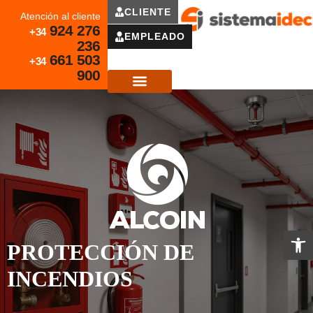
CLIENTE
Atención al cliente
924 276
+34
EMPLEADO
236
661 503
+34
900
SERVICIOS AUXILIARES
CANAL ÉTICO
Abrir 
PROTECCIÓN DE
INCENDIOS